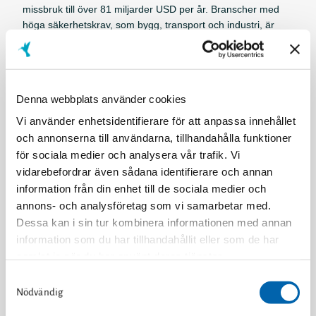
missbruk till över 81 miljarder USD per år. Branscher med
höga säkerhetskrav, som bygg, transport och industri, är
särskilt utsatta, men problemet finns i alla
sektorer.
Företag som inte agerar riskerar både
människoliv och lönsamhet.
Denna webbplats använder cookies
Produkter som gör skillnad
Vi använder enhetsidentifierare för att anpassa innehållet
Previct® Care
: Ett evidensbaserat digitalt stöd för
och annonserna till användarna, tillhandahålla funktioner
beroendevård, som ger vårdgivare och socialtjänst
för sociala medier och analysera vår trafik. Vi
möjlighet till tidig upptäckt och kontinuerlig
vidarebefordrar även sådana identifierare och annan
uppföljning.
(CE-märkt under MDR)
information från din enhet till de sociala medier och
Previct® Safety
: En innovativ lösning för
annons- och analysföretag som vi samarbetar med.
arbetsplatser som möjliggör drogtester via mobil
Dessa kan i sin tur kombinera informationen med annan
och AI-baserad ögonscanning – för en säker och
information som du har tillhandahållit eller som de har
hållbar arbetsmiljö.
samlat in när du har använt deras tjänster.
S
Varför investera i Kontigo Care?
» Läs om Cookies på vår hemsida.
Nödvändig
a
m
Stark position i Norden
: Etablerade