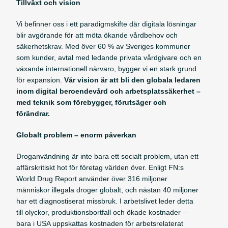
Tillväxt och vision
Vi befinner oss i ett paradigmskifte där digitala lösningar
blir avgörande för att möta ökande vårdbehov och
säkerhetskrav. Med över 60 % av Sveriges kommuner
som kunder, avtal med ledande privata vårdgivare och en
växande internationell närvaro, bygger vi en stark grund
för expansion.
Vår vision är att bli den globala ledaren
inom digital beroendevård och arbetsplatssäkerhet –
med teknik som förebygger, förutsäger och
förändrar.
Globalt problem – enorm påverkan
Droganvändning är inte bara ett socialt problem, utan ett
affärskritiskt hot för företag världen över. Enligt FN:s
World Drug Report använder över 316 miljoner
människor illegala droger globalt, och nästan 40 miljoner
har ett diagnostiserat missbruk. I arbetslivet leder detta
till olyckor, produktionsbortfall och ökade kostnader –
bara i USA uppskattas kostnaden för arbetsrelaterat