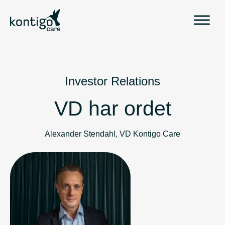
H
o
p
p
a
t
i
Investor Relations
l
VD har ordet
l
i
n
Alexander Stendahl, VD Kontigo Care
n
e
h
å
l
l