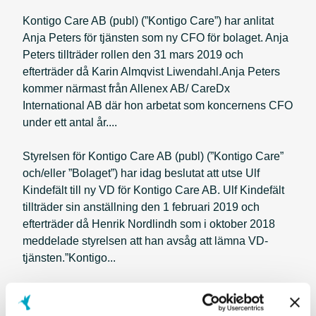
Kontigo Care AB (publ) (”Kontigo Care”) har anlitat
Anja Peters för tjänsten som ny CFO för bolaget. Anja
Peters tillträder rollen den 31 mars 2019 och
efterträder då Karin Almqvist Liwendahl.Anja Peters
kommer närmast från Allenex AB/ CareDx
International AB där hon arbetat som koncernens CFO
under ett antal år....
Styrelsen för Kontigo Care AB (publ) (”Kontigo Care”
och/eller ”Bolaget”) har idag beslutat att utse Ulf
Kindefält till ny VD för Kontigo Care AB. Ulf Kindefält
tillträder sin anställning den 1 februari 2019 och
efterträder då Henrik Nordlindh som i oktober 2018
meddelade styrelsen att han avsåg att lämna VD-
tjänsten.”Kontigo...
Kontigo Care AB (publ) (”Kontigo Care”) har anlitat
Karin Almqvist Liwendahl för tjänsten som ny CFO för