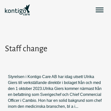
H
o
p
p
a
t
i
l
Staff change
l
i
n
n
e
Styrelsen i Kontigo Care AB har idag utsett Ulrika
h
Giers till verkställande direktör i bolaget från och med
å
den 1 oktober 2023.Ulrika Giers kommer närmast från
l
en befattning som Sverigechef och Chief Commercial
l
Officer i Cambio. Hon har en solid bakgrund som chef
inom den medicinska branschen, bl a i...