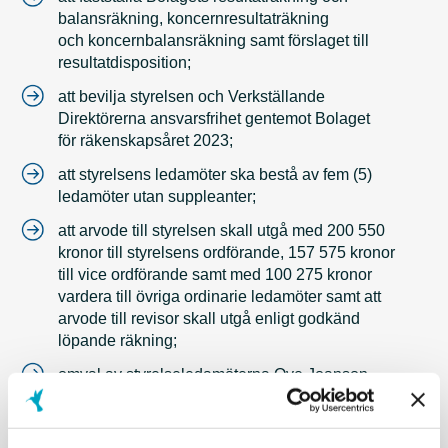
balansräkning, koncernresultaträkning
och koncernbalansräkning samt förslaget till
resultatdisposition;
att bevilja styrelsen och Verkställande
Direktörerna ansvarsfrihet gentemot Bolaget
för räkenskapsåret 2023;
att styrelsens ledamöter ska bestå av fem (5)
ledamöter utan suppleanter;
att arvode till styrelsen skall utgå med 200 550
kronor till styrelsens ordförande, 157 575 kronor
till vice ordförande samt med 100 275 kronor
vardera till övriga ordinarie ledamöter samt att
arvode till revisor skall utgå enligt godkänd
löpande räkning;
omval av styrelseledamöterna Ove Joanson,
Mårten Karlsson, Ulrika Giers och Jan E.
Larsson samt nyval av Pontus Nobréus;