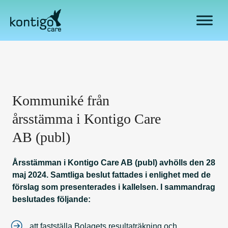
H
o
p
p
a
t
i
l
Kommuniké från
l
i
årsstämma i Kontigo Care
n
AB (publ)
n
e
Årsstämman i Kontigo Care AB (publ) avhölls den 28
h
maj 2024. Samtliga beslut fattades i enlighet med de
å
förslag som presenterades i kallelsen. I sammandrag
l
beslutades följande:
l
att fastställa Bolagets resultaträkning och