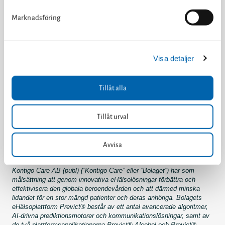
arbete godkändes.
s
Marknadsföring
v
För mer information, vänligen kontakta:
a
Ulrika Giers
, Verkställande direktör
l
telefon: 46 (0)18 410 88 80
Visa detaljer
e-post:
ulrika.giers@kontigocare.com
Anja Peters Ohlsson
, CFO och IR-ansvarig
Tillåt alla
telefon: 46 (0)18 410 88 80
e-post:
ir@kontigocare.com
eller
anja.peters@kontigocare.com
Tillåt urval
För mer information om Kontigo Care, vänligen besök
www.kontigocare.com
Avvisa
Om Kontigo Care AB (publ)
Kontigo Care AB (publ) (”Kontigo Care” eller ”Bolaget”) har som
målsättning att genom innovativa eHälsolösningar förbättra och
effektivisera den globala beroendevården och att därmed minska
lidandet för en stor mängd patienter och deras anhöriga. Bolagets
eHälsoplattform Previct® består av ett antal avancerade algoritmer,
AI-drivna prediktionsmotorer och kommunikationslösningar, samt av
de två plattformsapplikationerna Previct® Alcohol och Previct®