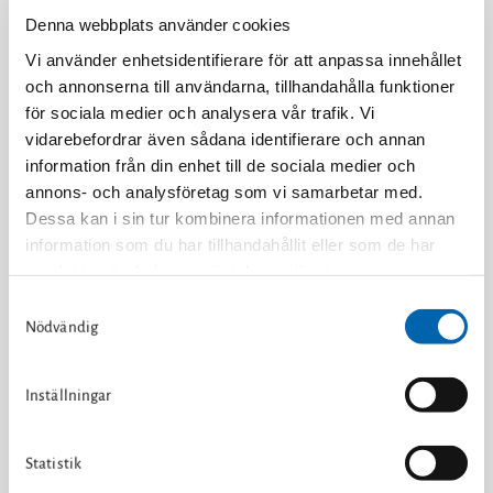
omval av Ove Joanson som styrelseordförande
Denna webbplats använder cookies
samt omval av revisionsbolaget Öhrlings
PricewaterhouseCoopers AB som revisor med
Vi använder enhetsidentifierare för att anpassa innehållet
auktoriserade revisorn Niclas Bergenmo som
och annonserna till användarna, tillhandahålla funktioner
huvudansvarig;
för sociala medier och analysera vår trafik. Vi
vidarebefordrar även sådana identifierare och annan
att, i enlighet med styrelsens förslag, besluta om
ett bemyndigande för styrelsen att besluta om
information från din enhet till de sociala medier och
emission av aktier;
annons- och analysföretag som vi samarbetar med.
Dessa kan i sin tur kombinera informationen med annan
att, i enlighet med styrelsens förslag, besluta om
information som du har tillhandahållit eller som de har
införande av ett långsiktigt incitamentsprogram
samlat in när du har använt deras tjänster.
(kvalificerade personaloptioner);
S
att, i enlighet med styrelsens förslag, besluta om
» Läs om Cookies på vår hemsida.
Nödvändig
a
införande av ett långsiktigt incitamentsprogram
m
(teckningsoptioner);
t
Inställningar
valberedningens förslag till beslut om
y
valberedning inför årsstämman 2024 godkändes
c
av årsstämman. Även valberedningens förslag
k
Statistik
om beslut om principer för valberedningens
e