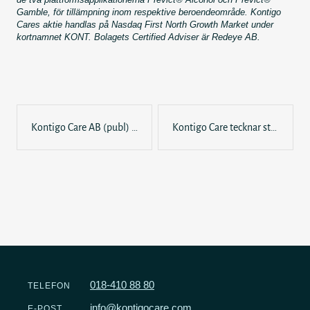
Gamble, för tillämpning inom respektive beroendeområde. Kontigo
Cares aktie handlas på Nasdaq First North Growth Market under
kortnamnet KONT. Bolagets Certified Adviser är Redeye AB.
I
n
l
Kontigo Care AB (publ) Delårsrapport januari – mars 2024
Kontigo Care tecknar strategiskt samarbetsavtal med Mehiläinen, verksam i Finland och internationellt
ä
g
g
s
n
a
v
i
g
018-410 88 80
TELEFON
e
info@kontigocare.com
E-POST