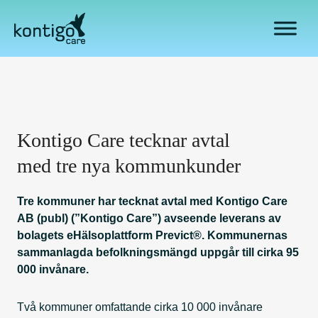
H
o
p
p
a
t
i
l
Kontigo Care tecknar avtal
l
i
med tre nya kommunkunder
n
n
Tre kommuner har tecknat avtal med Kontigo Care
e
AB (publ) (”Kontigo Care”) avseende leverans av
h
bolagets eHälsoplattform Previct®. Kommunernas
å
sammanlagda befolkningsmängd uppgår till cirka 95
l
000 invånare.
l
Två kommuner omfattande cirka 10 000 invånare