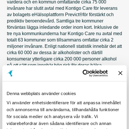
vardera och en kommun omfattande cirka 75 000
invånare har slutit avtal med Kontigo Care för leverans
av bolagets eHälsoplattform Previct®för förstärkt och
prediktiv beroendevård. Samtliga tre kommuner
förväntas lägga inledande order inom kort. Inklusive de
tre nya kommunkunderna har Kontigo Care nu avtal med
totalt 63 kommuner som tillsammans omfattar cirka 2
miljoner invånare. Enligt nationell statistik innebär det att
cirka 60 000 av dessa är alkoholister och därtill
konsumerar ytterligare cirka 200 000 personer alkohol
på ett sätt som innebär hög risk för deras hälsa.
Avtalen löper tillsvidare, och representerar inget
kvantifierbart ordervärde då avrop av Previct®sker
fortlöpande med tillsvidareabonnemang för var licens.
Denna webbplats använder cookies
Kontigo Care bedömer att avtalen inom kort kommer
generera successivt ökade intäkter för bolaget.
Vi använder enhetsidentifierare för att anpassa innehållet
och annonserna till användarna, tillhandahålla funktioner
För mer information, vänligen kontakta:
Henrik
för sociala medier och analysera vår trafik. Vi
Nordlindh, Verkställande direktör, telefon: 46 (0)18 410
vidarebefordrar även sådana identifierare och annan
88 80