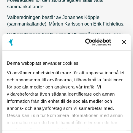
Företrädaren för den största ägaren skall vara
sammankallande.
Valberedningen består av Johannes Köpple
(sammankallande), Mårten Karlsson och Erik Fichtelius.
Valberedningen har till uppgift att inför årsstämma, och i
förekommande fall, extra bolagsstämma, framlägga
förslag avseende antal styrelseledamöter som skall
väljas av stämman, styrelsearvode, styrelsens
sammansättning, styrelseordförande, ordförande på
Denna webbplats använder cookies
bolagsstämma samt, i förekommande fall, val av
Vi använder enhetsidentifierare för att anpassa innehållet
revisorer och revisorsarvoden.
och annonserna till användarna, tillhandahålla funktioner
Årsstämma för Kontigo Care AB kommer att hållas
för sociala medier och analysera vår trafik. Vi
tisdagen den 30 maj 2023, kl. 11:00. Aktieägare som vill
vidarebefordrar även sådana identifierare och annan
kontakta valberedningen kan göra det via e-post till
information från din enhet till de sociala medier och
info@kontigocare.com eller med brev till Kontigo Care
annons- och analysföretag som vi samarbetar med.
AB, Valberedningen, Påvel Snickares Gränd 12, 753 20
Dessa kan i sin tur kombinera informationen med annan
Uppsala. För att förslag ska kunna behandlas av
information som du har tillhandahållit eller som de har
valberedningen bör de inkomma senast den 18 april
samlat in när du har använt deras tjänster.
2023.