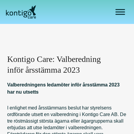
H
o
p
p
a
t
i
l
Kontigo Care: Valberedning
l
i
inför årsstämma 2023
n
n
Valberedningens ledamöter inför årsstämma 2023
e
har nu utsetts
h
å
I enlighet med årsstämmans beslut har styrelsens
l
ordförande utsett en valberedning i Kontigo Care AB. De
l
tre röstmässigt största ägarna eller ägargrupperna skall
erbjudas att utse ledamöter i valberedningen.