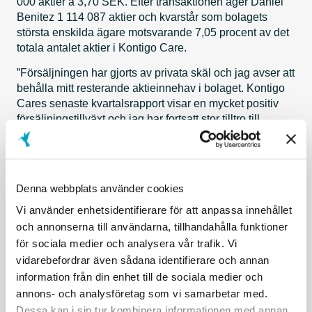
000 aktier á 3,70 SEK. Efter transaktionen äger Daniel
Benitez 1 114 087 aktier och kvarstår som bolagets
största enskilda ägare motsvarande 7,05 procent av det
totala antalet aktier i Kontigo Care.
”Försäljningen har gjorts av privata skäl och jag avser att
behålla mitt resterande aktieinnehav i bolaget. Kontigo
Cares senaste kvartalsrapport visar en mycket positiv
försäljningstillväxt och jag har fortsatt stor tilltro till
bolagets framtida utveckling.”, säger Daniel Benitez i en
kommentar.
Transaktionen har skett utanför marknaden och har
Denna webbplats använder cookies
rapporterats till Finansinspektionen i enlighet med
gällande regelverk.
Vi använder enhetsidentifierare för att anpassa innehållet
och annonserna till användarna, tillhandahålla funktioner
Allmänna frågor:
E-post:
info@kontigocare.com
för sociala medier och analysera vår trafik. Vi
IR- och pressfrågor:
Annika Johansson, IR-ansvarig
vidarebefordrar även sådana identifierare och annan
och bolagsjurist,
Kontigo Care AB, Telefon: 46 (0)73 970 85 57, e-post:
information från din enhet till de sociala medier och
ir@kontigocare.com
annons- och analysföretag som vi samarbetar med.
Dessa kan i sin tur kombinera informationen med annan