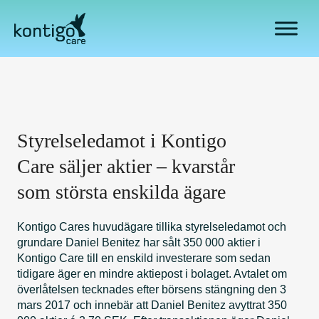
H
o
p
p
a
t
i
l
Styrelseledamot i Kontigo
l
i
Care säljer aktier – kvarstår
n
som största enskilda ägare
n
e
Kontigo Cares huvudägare tillika styrelseledamot och
h
grundare Daniel Benitez har sålt 350 000 aktier i
å
Kontigo Care till en enskild investerare som sedan
l
tidigare äger en mindre aktiepost i bolaget. Avtalet om
l
överlåtelsen tecknades efter börsens stängning den 3
mars 2017 och innebär att Daniel Benitez avyttrat 350