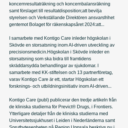
koncernresultaträkning och koncernbalansräkning
samt förslaget till resultatdisposition;att bevilja
styrelsen och Verkställande Direktören ansvarsfrihet
gentemot Bolaget för räkenskapsåret 2024:att...
I samarbete med Kontigo Care inleder högskolan i
Skövde en storsatsning inom AI-driven utveckling av
precisionsmedicin.Högskolan i Skövde inleder en
storsatsning som ska bidra till framtidens
skräddarsydda behandlingar av sjukdomar. I
samarbete med KK-stiftelsen och 13 partnerföretag,
varav Kontigo Care är ett, startar Högskolan ett
forsknings- och utbildningsinitiativ inom AI-driven...
Kontigo Care (publ) publicerar den tredje artikeln från
de kliniska studierna för Previct® Drugs, i Frontiers.
Ytterligare detaljer från de kliniska studierna med
Universitetssjukhuset i Leiden i Nederländerna samt
Sprutbytesenheten på Region Uppsala beskrivs nu i