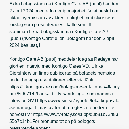
Extra bolagsstämma i Kontigo Care AB (publ) har den
2 april 2024, med erforderlig majoritet, fattat beslut om
riktad nyemission av aktier i enlighet med styrelsens
förslag som presenterades i kallelsen till
stämman.Extra bolagsstämma i Kontigo Care AB
(publ) (”Kontigo Care” eller ”Bolaget”) har den 2 april
2024 beslutat, i...
Kontigo Care AB (publ) meddelar idag att Redeye har
gjort en intervju med Kontigo Cares VD, Ulrika
GiersIntervjun finns publicerad på bolagets hemsida
under bolagspresentationer, eller via länk:
https://ir.kontigocare.com/bolagspresentationer/#!fancy
box/8c6f7142Länkar till tv-sändningar som nämns i
intervjun:SVThttps://www.svt.se/nyheter/lokalt/uppsala
/se-nar-ogat-filmas-av-for-att-drogtesta-reportern-lite-
nervostTV4https://www.tv4play.se/klipp/d3b81b73483
55e7c14b1För prenumeration på bolagets
pressmeddelanden: