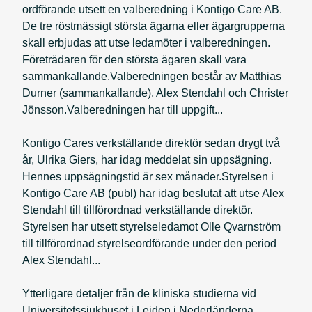
ordförande utsett en valberedning i Kontigo Care AB.
De tre röstmässigt största ägarna eller ägargrupperna
skall erbjudas att utse ledamöter i valberedningen.
Företrädaren för den största ägaren skall vara
sammankallande.Valberedningen består av Matthias
Durner (sammankallande), Alex Stendahl och Christer
Jönsson.Valberedningen har till uppgift...
Kontigo Cares verkställande direktör sedan drygt två
år, Ulrika Giers, har idag meddelat sin uppsägning.
Hennes uppsägningstid är sex månader.Styrelsen i
Kontigo Care AB (publ) har idag beslutat att utse Alex
Stendahl till tillförordnad verkställande direktör.
Styrelsen har utsett styrelseledamot Olle Qvarnström
till tillförordnad styrelseordförande under den period
Alex Stendahl...
Ytterligare detaljer från de kliniska studierna vid
Universitetssjukhuset i Leiden i Nederländerna