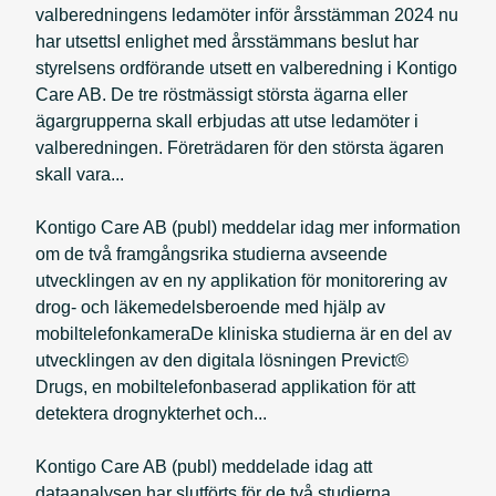
valberedningens ledamöter inför årsstämman 2024 nu
har utsettsI enlighet med årsstämmans beslut har
styrelsens ordförande utsett en valberedning i Kontigo
Care AB. De tre röstmässigt största ägarna eller
ägargrupperna skall erbjudas att utse ledamöter i
valberedningen. Företrädaren för den största ägaren
skall vara...
Kontigo Care AB (publ) meddelar idag mer information
om de två framgångsrika studierna avseende
utvecklingen av en ny applikation för monitorering av
drog- och läkemedelsberoende med hjälp av
mobiltelefonkameraDe kliniska studierna är en del av
utvecklingen av den digitala lösningen Previct©
Drugs, en mobiltelefonbaserad applikation för att
detektera drognykterhet och...
Kontigo Care AB (publ) meddelade idag att
dataanalysen har slutförts för de två studierna