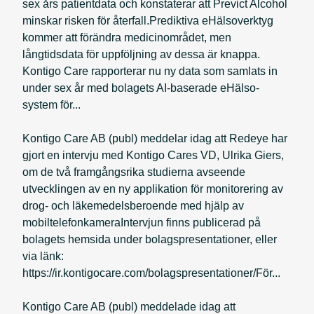
sex års patientdata och konstaterar att Previct Alcohol
minskar risken för återfall.Prediktiva eHälsoverktyg
kommer att förändra medicinområdet, men
långtidsdata för uppföljning av dessa är knappa.
Kontigo Care rapporterar nu ny data som samlats in
under sex år med bolagets AI-baserade eHälso-
system för...
Kontigo Care AB (publ) meddelar idag att Redeye har
gjort en intervju med Kontigo Cares VD, Ulrika Giers,
om de två framgångsrika studierna avseende
utvecklingen av en ny applikation för monitorering av
drog- och läkemedelsberoende med hjälp av
mobiltelefonkameraIntervjun finns publicerad på
bolagets hemsida under bolagspresentationer, eller
via länk:
https://ir.kontigocare.com/bolagspresentationer/För...
Kontigo Care AB (publ) meddelade idag att