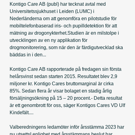
Kontigo Care AB (publ) har tecknat avtal med
Universitetssjukhuset i Leiden (LUMC) i
Nederländerna om att genomföra en pilotstudie för
mobiltelefonbaserad iris- och pupilldetektion för att
mätning av drogonykterhet.Studien är en milstolpe i
utvecklingen av en ny applikation för
drogmonitorering, som när den är färdigutvecklad ska
bäddas in i den...
Kontigo Care AB rapporterade på fredagen sin första
helårsvinst sedan starten 2015. Resultatet blev 2,9
miljoner kr. Kontigo Cares bruttomarginal är cirka
85%. Sedan flera år visar bolaget en stadig årlig
försäljningsökning på 15 – 20 procent.- Detta resultat
är ett genombrott för oss, säger Kontigos Cares VD Ulf
Kindefält....
Valberedningens ledamöter inför årsstämma 2023 har
nu utsettsI enlighet med årsstämmans beslut har