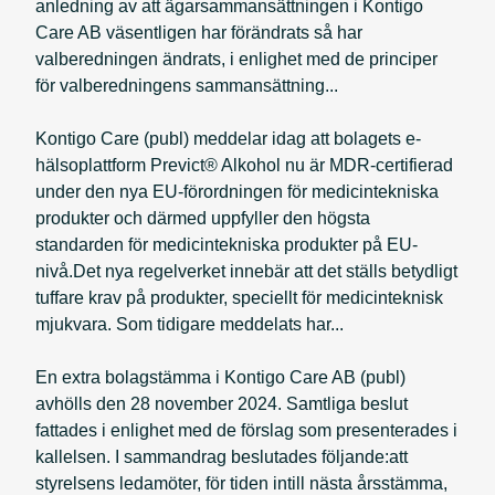
anledning av att ägarsammansättningen i Kontigo
Care AB väsentligen har förändrats så har
valberedningen ändrats, i enlighet med de principer
för valberedningens sammansättning...
Kontigo Care (publ) meddelar idag att bolagets e-
hälsoplattform Previct® Alkohol nu är MDR-certifierad
under den nya EU-förordningen för medicintekniska
produkter och därmed uppfyller den högsta
standarden för medicintekniska produkter på EU-
nivå.Det nya regelverket innebär att det ställs betydligt
tuffare krav på produkter, speciellt för medicinteknisk
mjukvara. Som tidigare meddelats har...
En extra bolagstämma i Kontigo Care AB (publ)
avhölls den 28 november 2024. Samtliga beslut
fattades i enlighet med de förslag som presenterades i
kallelsen. I sammandrag beslutades följande:att
styrelsens ledamöter, för tiden intill nästa årsstämma,