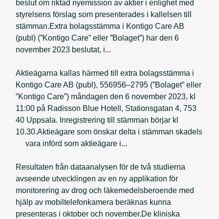
beslut om riktad nyemission av aktier i enlighet med
styrelsens förslag som presenterades i kallelsen till
stämman.Extra bolagsstämma i Kontigo Care AB
(publ) (”Kontigo Care” eller ”Bolaget”) har den 6
november 2023 beslutat, i...
Aktieägarna kallas härmed till extra bolagsstämma i
Kontigo Care AB (publ), 556956–2795 (”Bolaget” eller
”Kontigo Care”) måndagen den 6 november 2023, kl
11:00 på Radisson Blue Hotell, Stationsgatan 4, 753
40 Uppsala. Inregistrering till stämman börjar kl
10.30.Aktieägare som önskar delta i stämman skadels
vara införd som aktieägare i...
Resultaten från dataanalysen för de två studierna
avseende utvecklingen av en ny applikation för
monitorering av drog och läkemedelsberoende med
hjälp av mobiltelefonkamera beräknas kunna
presenteras i oktober och november.De kliniska