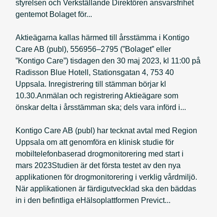
styrelsen och Verkställande Direktören ansvarsfrihet
gentemot Bolaget för...
Aktieägarna kallas härmed till årsstämma i Kontigo
Care AB (publ), 556956–2795 (”Bolaget” eller
”Kontigo Care”) tisdagen den 30 maj 2023, kl 11:00 på
Radisson Blue Hotell, Stationsgatan 4, 753 40
Uppsala. Inregistrering till stämman börjar kl
10.30.Anmälan och registrering Aktieägare som
önskar delta i årsstämman ska; dels vara införd i...
Kontigo Care AB (publ) har tecknat avtal med Region
Uppsala om att genomföra en klinisk studie för
mobiltelefonbaserad drogmonitorering med start i
mars 2023Studien är det första testet av den nya
applikationen för drogmonitorering i verklig vårdmiljö.
När applikationen är färdigutvecklad ska den bäddas
in i den befintliga eHälsoplattformen Previct...