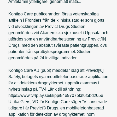
Amfetamin ytterligare, genom att mäta...
Kontigo Care publicerar den första vetenskapliga
artikeln i Frontiers från de kliniska studier som gjorts
vid utvecklingen av Previct Drugs Studien
genomfördes vid Akademiska sjukhuset i Uppsala och
utfördes som en användbarhetstestning av Previct[®]
Drugs, med den absolut svåraste patientgruppen, dvs
patienter från sprutbytesprogrammet. Studien
genomfördes på 24 frivilliga individer...
Kontigo Care AB (publ) meddelar idag att Previct[®]
Safety, bolagets nya mobiltelefonbaserade applikation
för att detektera drognykterhet, uppmärksammas i
nyhetsinslag på TV4 Länk till sändning:
https://www.tv4play.se/klipp/84e9707bf3f6f5bd205e
Ulrika Giers, VD för Kontigo Care säger ”Vi lanserade
tidigare i år Previct® Drugs, en mobiltelefonbaserad
applikation för detektion av drognykterhet inom