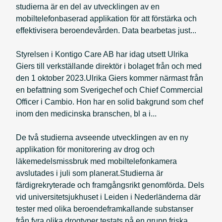
studierna är en del av utvecklingen av en
mobiltelefonbaserad applikation för att förstärka och
effektivisera beroendevården. Data bearbetas just...
Styrelsen i Kontigo Care AB har idag utsett Ulrika
Giers till verkställande direktör i bolaget från och med
den 1 oktober 2023.Ulrika Giers kommer närmast från
en befattning som Sverigechef och Chief Commercial
Officer i Cambio. Hon har en solid bakgrund som chef
inom den medicinska branschen, bl a i...
De två studierna avseende utvecklingen av en ny
applikation för monitorering av drog och
läkemedelsmissbruk med mobiltelefonkamera
avslutades i juli som planerat.Studierna är
färdigrekryterade och framgångsrikt genomförda. Dels
vid universitetsjukhuset i Leiden i Nederländerna där
tester med olika beroendeframkallande substanser
från fyra olika drogtyper testats på en grupp friska