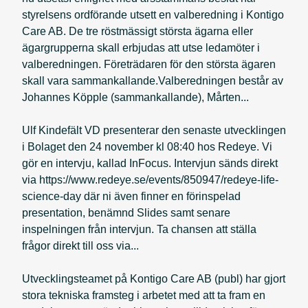
styrelsens ordförande utsett en valberedning i Kontigo
Care AB. De tre röstmässigt största ägarna eller
ägargrupperna skall erbjudas att utse ledamöter i
valberedningen. Företrädaren för den största ägaren
skall vara sammankallande.Valberedningen består av
Johannes Köpple (sammankallande), Mårten...
Ulf Kindefält VD presenterar den senaste utvecklingen
i Bolaget den 24 november kl 08:40 hos Redeye. Vi
gör en intervju, kallad InFocus. Intervjun sänds direkt
via https://www.redeye.se/events/850947/redeye-life-
science-day där ni även finner en förinspelad
presentation, benämnd Slides samt senare
inspelningen från intervjun. Ta chansen att ställa
frågor direkt till oss via...
Utvecklingsteamet på Kontigo Care AB (publ) har gjort
stora tekniska framsteg i arbetet med att ta fram en