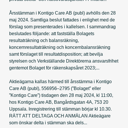
Årsstämman i Kontigo Care AB (publ) avhölls den 28
maj 2024. Samtliga beslut fattades i enlighet med de
förslag som presenterades i kallelsen. I sammandrag
beslutades följande: att fastställa Bolagets
resultaträkning och balansräkning,
koncernresultaträkning och koncernbalansräkning
samt förslaget till resultatdisposition; att bevilja
styrelsen och Verkställande Direktörerna ansvarsfrihet
gentemot Bolaget för räkenskapsåret 2023;...
Aktieägarna kallas härmed till årsstämma i Kontigo
Care AB (publ), 556956–2795 (”Bolaget” eller
”Kontigo Care”) tisdagen den 28 maj 2024, kl 11:00,
hos Kontigo Care AB, Bangårdsgatan 4A, 753 20
Uppsala. Inregistrering till stämman börjar kl 10.30.
RÄTT ATT DELTAGA OCH ANMÄLAN Aktieägare
som önskar delta i stämman ska dels...