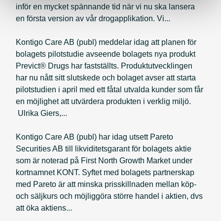
inför en mycket spännande tid när vi nu ska lansera
en första version av vår drogapplikation. Vi...
Kontigo Care AB (publ) meddelar idag att planen för
bolagets pilotstudie avseende bolagets nya produkt
Previct® Drugs har fastställts. Produktutvecklingen
har nu nått sitt slutskede och bolaget avser att starta
pilotstudien i april med ett fåtal utvalda kunder som får
en möjlighet att utvärdera produkten i verklig miljö.
Ulrika Giers,...
Kontigo Care AB (publ) har idag utsett Pareto
Securities AB till likviditetsgarant för bolagets aktie
som är noterad på First North Growth Market under
kortnamnet KONT. Syftet med bolagets partnerskap
med Pareto är att minska prisskillnaden mellan köp-
och säljkurs och möjliggöra större handel i aktien, dvs
att öka aktiens...