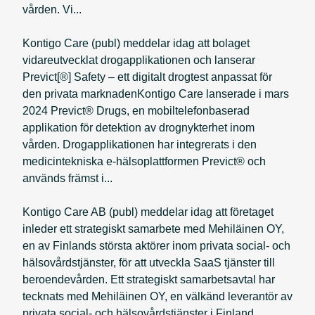
vården. Vi...
Kontigo Care (publ) meddelar idag att bolaget
vidareutvecklat drogapplikationen och lanserar
Previct[®] Safety – ett digitalt drogtest anpassat för
den privata marknadenKontigo Care lanserade i mars
2024 Previct® Drugs, en mobiltelefonbaserad
applikation för detektion av drognykterhet inom
vården. Drogapplikationen har integrerats i den
medicintekniska e-hälsoplattformen Previct® och
används främst i...
Kontigo Care AB (publ) meddelar idag att företaget
inleder ett strategiskt samarbete med Mehiläinen OY,
en av Finlands största aktörer inom privata social- och
hälsovårdstjänster, för att utveckla SaaS tjänster till
beroendevården. Ett strategiskt samarbetsavtal har
tecknats med Mehiläinen OY, en välkänd leverantör av
privata social- och hälsovårdstjänster i Finland...