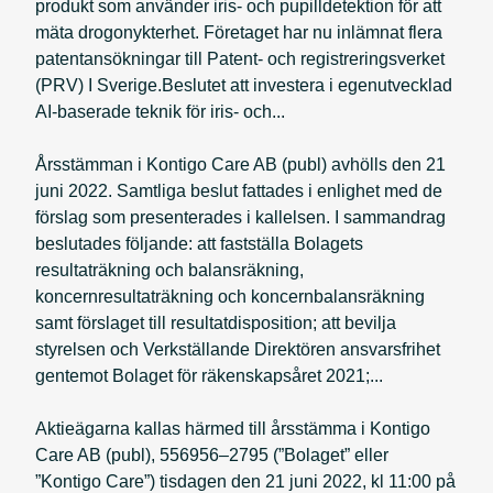
produkt som använder iris- och pupilldetektion för att
mäta drogonykterhet. Företaget har nu inlämnat flera
patentansökningar till Patent- och registreringsverket
(PRV) I Sverige.Beslutet att investera i egenutvecklad
AI-baserade teknik för iris- och...
Årsstämman i Kontigo Care AB (publ) avhölls den 21
juni 2022. Samtliga beslut fattades i enlighet med de
förslag som presenterades i kallelsen. I sammandrag
beslutades följande: att fastställa Bolagets
resultaträkning och balansräkning,
koncernresultaträkning och koncernbalansräkning
samt förslaget till resultatdisposition; att bevilja
styrelsen och Verkställande Direktören ansvarsfrihet
gentemot Bolaget för räkenskapsåret 2021;...
Aktieägarna kallas härmed till årsstämma i Kontigo
Care AB (publ), 556956–2795 (”Bolaget” eller
”Kontigo Care”) tisdagen den 21 juni 2022, kl 11:00 på