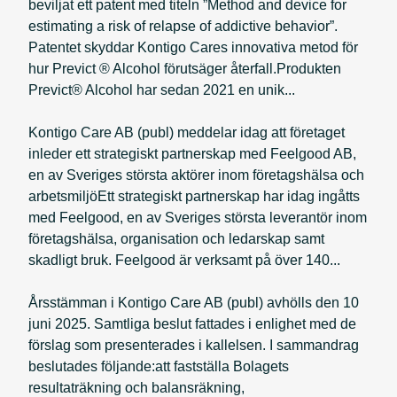
beviljat ett patent med titeln ”Method and device for
estimating a risk of relapse of addictive behavior”.
Patentet skyddar Kontigo Cares innovativa metod för
hur Previct ® Alcohol förutsäger återfall.Produkten
Previct® Alcohol har sedan 2021 en unik...
Kontigo Care AB (publ) meddelar idag att företaget
inleder ett strategiskt partnerskap med Feelgood AB,
en av Sveriges största aktörer inom företagshälsa och
arbetsmiljöEtt strategiskt partnerskap har idag ingåtts
med Feelgood, en av Sveriges största leverantör inom
företagshälsa, organisation och ledarskap samt
skadligt bruk. Feelgood är verksamt på över 140...
Årsstämman i Kontigo Care AB (publ) avhölls den 10
juni 2025. Samtliga beslut fattades i enlighet med de
förslag som presenterades i kallelsen. I sammandrag
beslutades följande:att fastställa Bolagets
resultaträkning och balansräkning,