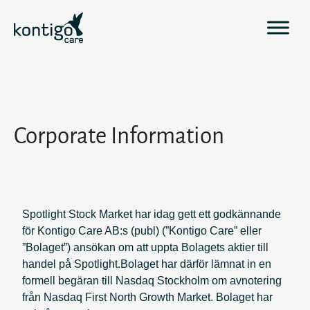
H
o
p
p
a
t
i
l
Corporate Information
l
i
n
n
e
Spotlight Stock Market har idag gett ett godkännande
h
för Kontigo Care AB:s (publ) (”Kontigo Care” eller
å
”Bolaget”) ansökan om att uppta Bolagets aktier till
l
handel på Spotlight.Bolaget har därför lämnat in en
l
formell begäran till Nasdaq Stockholm om avnotering
från Nasdaq First North Growth Market. Bolaget har