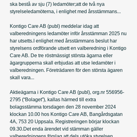
ska bestå av sju (7) ledamöter;att de två nya
styrelseledamöterna, i enlighet med årsstämmans...
Kontigo Care AB (publ) meddelar idag att
valberedningens ledamöter inför årsstämman 2025 nu
har utsetts.I enlighet med årsstämmans beslut har
styrelsens ordförande utsett en valberedning i Kontigo
Care AB. De tre röstmässigt största ägarna eller
ägargrupperna skall erbjudas att utse ledamöter i
valberedningen. Företrädaren för den största ägaren
skall vara...
Aktieägarna i Kontigo Care AB (publ), org.nr 556956-
2795 (“Bolaget”), kallas härmed till extra
bolagsstämma torsdagen den 28 november 2024
klockan 10.00 hos Kontigo Care AB, Bangårdsgatan
4A, 753 20 Uppsala. Registreringen börjar klockan
09.30.Det enda ärendet vid stämman gäller
valberedningens förslag att dels utöka styrelsen