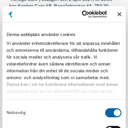
hos Kontigo Care AB, Bangårdsgatan 4A, 753 20
Uppsala. Inregistrering till stämman börjar kl.
12.30.Aktieägare som önskar delta i stämman skadels
vara införd som aktieägare i...
Denna webbplats använder cookies
Styrelsen i Kontigo Care AB (publ) ("Kontigo" eller
Vi använder enhetsidentifierare för att anpassa innehållet
"Bolaget") meddelar i dag att Bolagets styrelse
och annonserna till användarna, tillhandahålla funktioner
föreslår att en extra bolagsstämma beslutar om en
för sociala medier och analysera vår trafik. Vi
riktad kontant nyemission om högst 4 565 217 aktier
vidarebefordrar även sådana identifierare och annan
till Bolagets största aktieägare till en teckningskurs om
information från din enhet till de sociala medier och
2,30 SEK per aktie (den ”Riktade Emissionen”).
annons- och analysföretag som vi samarbetar med.
Genom den Riktade Emissionen...
Dessa kan i sin tur kombinera informationen med annan
information som du har tillhandahållit eller som de har
VI AVSLUTAR KVARTALET MED DET POSITIVA
samlat in när du har använt deras tjänster.
RESULTATET FRÅN DE KLINISKA STUDIERNA
S
OCH INVESTERAR STORT I UTVECKLINGEN AV
» Läs om Cookies på vår hemsida.
Nödvändig
a
VÅR DROGAPPLIKATION OCH MDR-
m
KLASSIFICERINGEN AV VÅRA PRODUKTERVD
t