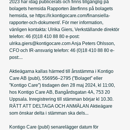
2023 har idag publicerats och finns tillgänglig på
bolagets hemsida Rapporten återfinns på bolagets
hemsida, se https://ir.kontigocare.com/finansiella-
rapporter-och-dokument/. För mer information,
vänligen kontakta: Ulrika Giers, Verkställande direktör
telefon: 46 (0)18 410 88 80 e-post:
ulrika.giers@kontigocare.com Anja Peters Ohlsson,
CFO och IR-ansvarig telefon: 46 (0)18 410 88 80 e-
post:...
Aktieägarna kallas härmed till årsstämma i Kontigo
Care AB (publ), 556956–2795 (”Bolaget” eller
”Kontigo Care”) tisdagen den 28 maj 2024, kl 11:00,
hos Kontigo Care AB, Bangårdsgatan 4A, 753 20
Uppsala. Inregistrering till stämman börjar kl 10.30.
RÄTT ATT DELTAGA OCH ANMÄLAN Aktieägare
som önskar delta i stämman ska dels...
Kontigo Care (publ) senarelägger datum för