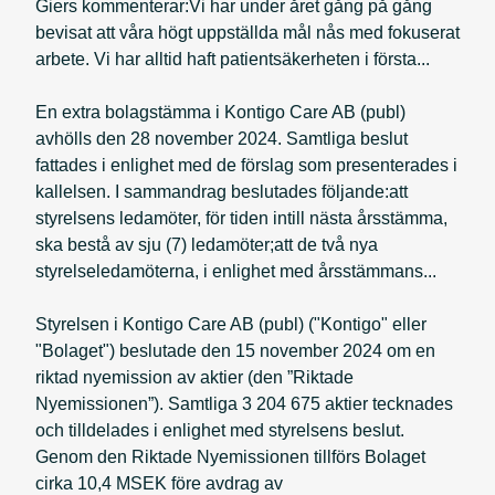
Giers kommenterar:Vi har under året gång på gång
bevisat att våra högt uppställda mål nås med fokuserat
arbete. Vi har alltid haft patientsäkerheten i första...
En extra bolagstämma i Kontigo Care AB (publ)
avhölls den 28 november 2024. Samtliga beslut
fattades i enlighet med de förslag som presenterades i
kallelsen. I sammandrag beslutades följande:att
styrelsens ledamöter, för tiden intill nästa årsstämma,
ska bestå av sju (7) ledamöter;att de två nya
styrelseledamöterna, i enlighet med årsstämmans...
Styrelsen i Kontigo Care AB (publ) ("Kontigo" eller
"Bolaget") beslutade den 15 november 2024 om en
riktad nyemission av aktier (den ”Riktade
Nyemissionen”). Samtliga 3 204 675 aktier tecknades
och tilldelades i enlighet med styrelsens beslut.
Genom den Riktade Nyemissionen tillförs Bolaget
cirka 10,4 MSEK före avdrag av