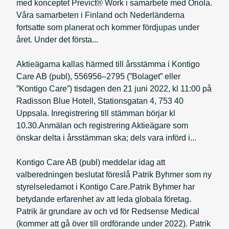
med konceptet Previct® Work i samarbete med Oriola.
Våra samarbeten i Finland och Nederländerna
fortsatte som planerat och kommer fördjupas under
året. Under det första...
Aktieägarna kallas härmed till årsstämma i Kontigo
Care AB (publ), 556956–2795 (”Bolaget” eller
”Kontigo Care”) tisdagen den 21 juni 2022, kl 11:00 på
Radisson Blue Hotell, Stationsgatan 4, 753 40
Uppsala. Inregistrering till stämman börjar kl
10.30.Anmälan och registrering Aktieägare som
önskar delta i årsstämman ska; dels vara införd i...
Kontigo Care AB (publ) meddelar idag att
valberedningen beslutat föreslå Patrik Byhmer som ny
styrelseledamot i Kontigo Care.Patrik Byhmer har
betydande erfarenhet av att leda globala företag.
Patrik är grundare av och vd för Redsense Medical
(kommer att gå över till ordförande under 2022). Patrik