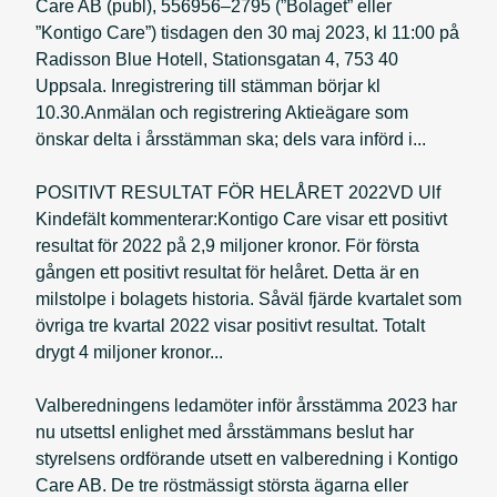
Care AB (publ), 556956–2795 (”Bolaget” eller
”Kontigo Care”) tisdagen den 30 maj 2023, kl 11:00 på
Radisson Blue Hotell, Stationsgatan 4, 753 40
Uppsala. Inregistrering till stämman börjar kl
10.30.Anmälan och registrering Aktieägare som
önskar delta i årsstämman ska; dels vara införd i...
POSITIVT RESULTAT FÖR HELÅRET 2022VD Ulf
Kindefält kommenterar:Kontigo Care visar ett positivt
resultat för 2022 på 2,9 miljoner kronor. För första
gången ett positivt resultat för helåret. Detta är en
milstolpe i bolagets historia. Såväl fjärde kvartalet som
övriga tre kvartal 2022 visar positivt resultat. Totalt
drygt 4 miljoner kronor...
Valberedningens ledamöter inför årsstämma 2023 har
nu utsettsI enlighet med årsstämmans beslut har
styrelsens ordförande utsett en valberedning i Kontigo
Care AB. De tre röstmässigt största ägarna eller