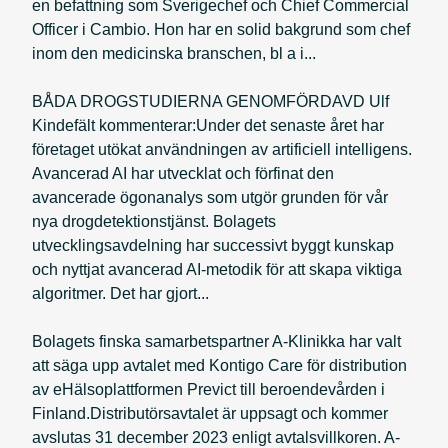
en befattning som Sverigechef och Chief Commercial
Officer i Cambio. Hon har en solid bakgrund som chef
inom den medicinska branschen, bl a i...
BÅDA DROGSTUDIERNA GENOMFÖRDAVD Ulf
Kindefält kommenterar:Under det senaste året har
företaget utökat användningen av artificiell intelligens.
Avancerad AI har utvecklat och förfinat den
avancerade ögonanalys som utgör grunden för vår
nya drogdetektionstjänst. Bolagets
utvecklingsavdelning har successivt byggt kunskap
och nyttjat avancerad AI-metodik för att skapa viktiga
algoritmer. Det har gjort...
Bolagets finska samarbetspartner A-Klinikka har valt
att säga upp avtalet med Kontigo Care för distribution
av eHälsoplattformen Previct till beroendevården i
Finland.Distributörsavtalet är uppsagt och kommer
avslutas 31 december 2023 enligt avtalsvillkoren. A-