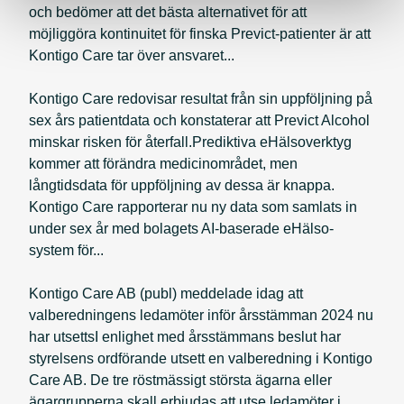
och bedömer att det bästa alternativet för att
möjliggöra kontinuitet för finska Previct-patienter är att
Kontigo Care tar över ansvaret...
Kontigo Care redovisar resultat från sin uppföljning på
sex års patientdata och konstaterar att Previct Alcohol
minskar risken för återfall.Prediktiva eHälsoverktyg
kommer att förändra medicinområdet, men
långtidsdata för uppföljning av dessa är knappa.
Kontigo Care rapporterar nu ny data som samlats in
under sex år med bolagets AI-baserade eHälso-
system för...
Kontigo Care AB (publ) meddelade idag att
valberedningens ledamöter inför årsstämman 2024 nu
har utsettsI enlighet med årsstämmans beslut har
styrelsens ordförande utsett en valberedning i Kontigo
Care AB. De tre röstmässigt största ägarna eller
ägargrupperna skall erbjudas att utse ledamöter i