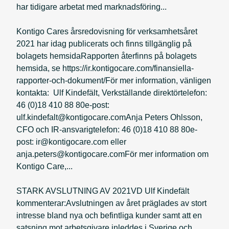
har tidigare arbetat med marknadsföring...
Kontigo Cares årsredovisning för verksamhetsåret
2021 har idag publicerats och finns tillgänglig på
bolagets hemsidaRapporten återfinns på bolagets
hemsida, se https://ir.kontigocare.com/finansiella-
rapporter-och-dokument/För mer information, vänligen
kontakta: Ulf Kindefält, Verkställande direktörtelefon:
46 (0)18 410 88 80e-post:
ulf.kindefalt@kontigocare.comAnja Peters Ohlsson,
CFO och IR-ansvarigtelefon: 46 (0)18 410 88 80e-
post: ir@kontigocare.com eller
anja.peters@kontigocare.comFör mer information om
Kontigo Care,...
STARK AVSLUTNING AV 2021VD Ulf Kindefält
kommenterar:Avslutningen av året präglades av stort
intresse bland nya och befintliga kunder samt att en
satsning mot arbetsgivare inleddes i Sverige och