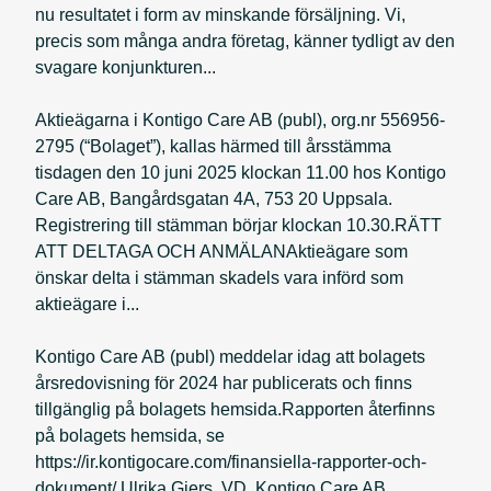
nu resultatet i form av minskande försäljning. Vi,
precis som många andra företag, känner tydligt av den
svagare konjunkturen...
Aktieägarna i Kontigo Care AB (publ), org.nr 556956-
2795 (“Bolaget”), kallas härmed till årsstämma
tisdagen den 10 juni 2025 klockan 11.00 hos Kontigo
Care AB, Bangårdsgatan 4A, 753 20 Uppsala.
Registrering till stämman börjar klockan 10.30.RÄTT
ATT DELTAGA OCH ANMÄLANAktieägare som
önskar delta i stämman skadels vara införd som
aktieägare i...
Kontigo Care AB (publ) meddelar idag att bolagets
årsredovisning för 2024 har publicerats och finns
tillgänglig på bolagets hemsida.Rapporten återfinns
på bolagets hemsida, se
https://ir.kontigocare.com/finansiella-rapporter-och-
dokument/.Ulrika Giers, VD, Kontigo Care AB