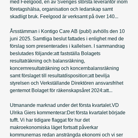
med Feelgood, en av Sveriges största leverantör inom
företagshälsa, organisation och ledarskap samt
skadligt bruk. Feelgood är verksamt på över 140...
Årsstämman i Kontigo Care AB (publ) avhölls den 10
juni 2025. Samtliga beslut fattades i enlighet med de
förslag som presenterades i kallelsen. I sammandrag
beslutades följande:att fastställa Bolagets
resultaträkning och balansräkning,
koncernresultaträkning och koncernbalansräkning
samt förslaget till resultatdisposition;att bevilja
styrelsen och Verkställande Direktören ansvarsfrihet
gentemot Bolaget för räkenskapsåret 2024:att...
Utmanande marknad under det första kvartalet.VD
Ulrika Giers kommenterar:Det första kvartalet började
tufft. Vi har tidigare flaggat för hur det
makroekonomiska läget fortsatt påverkar
kommunernas redan ansträngda ekonomi och vi ser