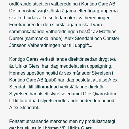
ordförande utsett en valberedning i Kontigo Care AB.
De tre röstmässigt största ägarna eller ägargrupperna
skall erbjudas att utse ledamöter i valberedningen.
Företrädaren för den största ägaren skall vara
sammankallande.Valberedningen består av Matthias
Durner (sammankallande), Alex Stendahl och Christer
Jönsson.Valberedningen har till uppgift...
Kontigo Cares verkställande direktör sedan drygt två
år, Ulrika Giers, har idag meddelat sin uppsägning.
Hennes uppsägningstid är sex månader.Styrelsen i
Kontigo Care AB (publ) har idag beslutat att utse Alex
Stendahl till tillförordnad verkställande direktör.
Styrelsen har utsett styrelseledamot Olle Qvarnström
till tillförordnad styrelseordförande under den period
Alex Stendahl...
Fortsatt utmanande marknad men ny produktstrategi
ger bra skjuts in i hösten.VD Ulrika Giers