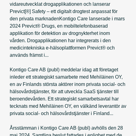
vidareutvecklat drogapplikationen och lanserar
Previct[®] Safety – ett digitalt drogtest anpassat för
den privata marknadenKontigo Care lanserade i mars
2024 Previct® Drugs, en mobiltelefonbaserad
applikation för detektion av drognykterhet inom
vården. Drogapplikationen har integrerats i den
medicintekniska e-hälsoplattformen Previct® och
används främst i...
Kontigo Care AB (publ) meddelar idag att företaget
inleder ett strategiskt samarbete med Mehiläinen OY,
en av Finlands största aktörer inom privata social- och
hälsovårdstjänster, för att utveckla SaaS tjänster till
beroendevården. Ett strategiskt samarbetsavtal har
tecknats med Mehiläinen OY, en välkänd leverantör av
privata social- och hälsovårdstjänster i Finland...
Årsstämman i Kontigo Care AB (publ) avhölls den 28
maj 2024. Samtliga beslut fattades i enlighet med de