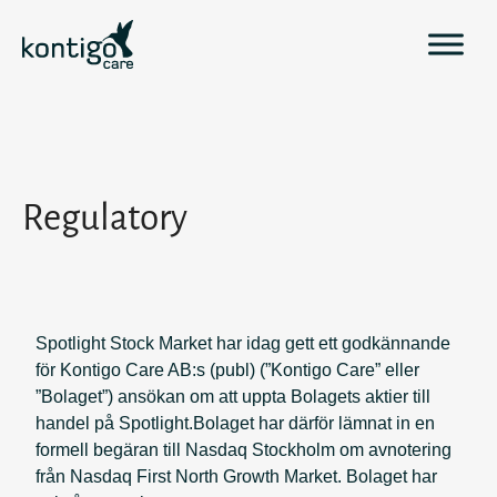
H
o
p
p
a
t
i
l
Regulatory
l
i
n
n
e
Spotlight Stock Market har idag gett ett godkännande
h
för Kontigo Care AB:s (publ) (”Kontigo Care” eller
å
”Bolaget”) ansökan om att uppta Bolagets aktier till
l
handel på Spotlight.Bolaget har därför lämnat in en
l
formell begäran till Nasdaq Stockholm om avnotering
från Nasdaq First North Growth Market. Bolaget har