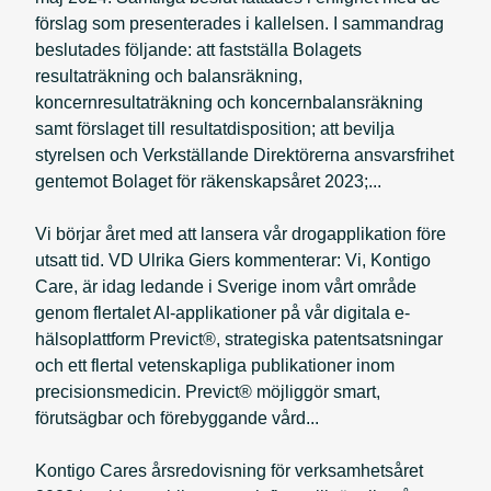
förslag som presenterades i kallelsen. I sammandrag
beslutades följande: att fastställa Bolagets
resultaträkning och balansräkning,
koncernresultaträkning och koncernbalansräkning
samt förslaget till resultatdisposition; att bevilja
styrelsen och Verkställande Direktörerna ansvarsfrihet
gentemot Bolaget för räkenskapsåret 2023;...
Vi börjar året med att lansera vår drogapplikation före
utsatt tid. VD Ulrika Giers kommenterar: Vi, Kontigo
Care, är idag ledande i Sverige inom vårt område
genom flertalet AI-applikationer på vår digitala e-
hälsoplattform Previct®, strategiska patentsatsningar
och ett flertal vetenskapliga publikationer inom
precisionsmedicin. Previct® möjliggör smart,
förutsägbar och förebyggande vård...
Kontigo Cares årsredovisning för verksamhetsåret