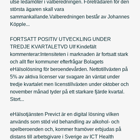
utse ledamöter i valberedningen. Företrädaren för den
största ägaren skall vara
sammankallande.Valberedningen består av Johannes
Köpple...
FORTSATT POSITIV UTVECKLING UNDER
TREDJE KVARTALETVD Ulf Kindefält
kommenterar:Intensiteten i marknaden är fortsatt stark
och allt fler kommuner efterfrågar Bolagets
eHälsolösning för beroendevården. Nettotillväxten på
5% av aktiva licenser var svagare än väntat under
tredje kvartalet men licenstillväxten under oktober och
november månad tyder på ett starkare fjärde kvartal.
Stort...
eHälsotjänsten Previct är en digital lösning vilken
används som stöd vid behandling av alkohol- och
spelberoenden och, kommer framöver erbjudas på
distans till arbetsgivare i Sverige av ICT Health