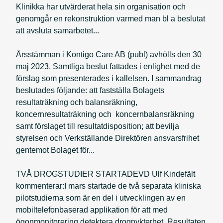
Klinikka har utvärderat hela sin organisation och
genomgår en rekonstruktion varmed man bl a beslutat
att avsluta samarbetet...
Årsstämman i Kontigo Care AB (publ) avhölls den 30
maj 2023. Samtliga beslut fattades i enlighet med de
förslag som presenterades i kallelsen. I sammandrag
beslutades följande: att fastställa Bolagets
resultaträkning och balansräkning,
koncernresultaträkning och koncernbalansräkning
samt förslaget till resultatdisposition; att bevilja
styrelsen och Verkställande Direktören ansvarsfrihet
gentemot Bolaget för...
TVÅ DROGSTUDIER STARTADEVD Ulf Kindefält
kommenterar:I mars startade de två separata kliniska
pilotstudierna som är en del i utvecklingen av en
mobiltelefonbaserad applikation för att med
ögonmonitorering detektera drognykterhet. Resultaten