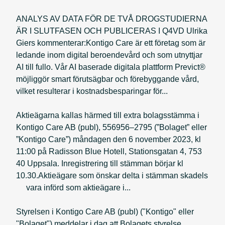
ANALYS AV DATA FÖR DE TVÅ DROGSTUDIERNA
ÄR I SLUTFASEN OCH PUBLICERAS I Q4VD Ulrika
Giers kommenterar:Kontigo Care är ett företag som är
ledande inom digital beroendevård och som utnyttjar
AI till fullo. Vår AI baserade digitala plattform Previct®
möjliggör smart förutsägbar och förebyggande vård,
vilket resulterar i kostnadsbesparingar för...
Aktieägarna kallas härmed till extra bolagsstämma i
Kontigo Care AB (publ), 556956–2795 (”Bolaget” eller
”Kontigo Care”) måndagen den 6 november 2023, kl
11:00 på Radisson Blue Hotell, Stationsgatan 4, 753
40 Uppsala. Inregistrering till stämman börjar kl
10.30.Aktieägare som önskar delta i stämman skadels
vara införd som aktieägare i...
Styrelsen i Kontigo Care AB (publ) ("Kontigo" eller
"Bolaget") meddelar i dag att Bolagets styrelse