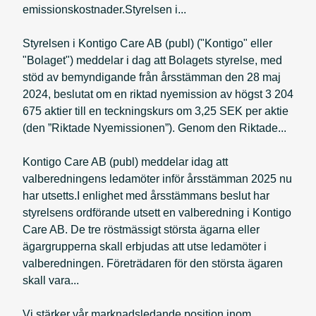
emissionskostnader.Styrelsen i...
Styrelsen i Kontigo Care AB (publ) ("Kontigo" eller
"Bolaget") meddelar i dag att Bolagets styrelse, med
stöd av bemyndigande från årsstämman den 28 maj
2024, beslutat om en riktad nyemission av högst 3 204
675 aktier till en teckningskurs om 3,25 SEK per aktie
(den ”Riktade Nyemissionen”). Genom den Riktade...
Kontigo Care AB (publ) meddelar idag att
valberedningens ledamöter inför årsstämman 2025 nu
har utsetts.I enlighet med årsstämmans beslut har
styrelsens ordförande utsett en valberedning i Kontigo
Care AB. De tre röstmässigt största ägarna eller
ägargrupperna skall erbjudas att utse ledamöter i
valberedningen. Företrädaren för den största ägaren
skall vara...
Vi stärker vår marknadsledande position inom